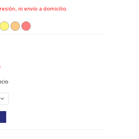
resión, ni envío a domicilio.
s
ecio