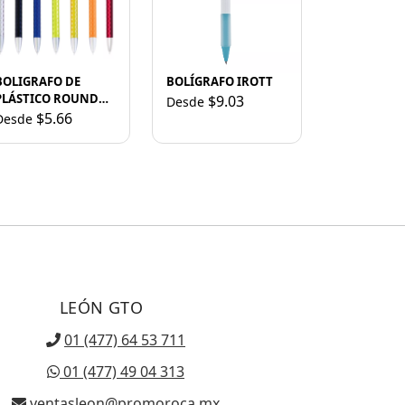
BOLIGRAFO DE
BOLÍGRAFO IROTT
PLÁSTICO ROUND
$9.03
Desde
A2433 VERDE CLARO
$5.66
Desde
LEÓN GTO
01 (477) 64 53 711
01 (477) 49 04 313
ventasleon@promoroca.mx