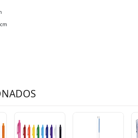
m
8 cm
ONADOS