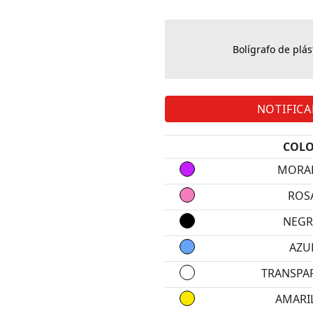
Bolígrafo de plás
NOTIFIC
COL
MORA
ROS
NEG
AZU
TRANSPA
AMARI