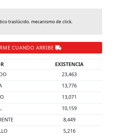
tico traslúcido. mecanismo de click.
ARME CUANDO ARRIBE
OR
EXISTENCIA
DO
23,463
A
13,776
RO
13,071
L
10,159
RENTE
8,449
LLO
5,216