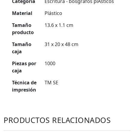
Categoría
Escritura - bolÍgrafos plÁsticos
Material
Plástico
Tamaño
13.6 x 1.1 cm
producto
Tamaño
31 x 20 x 48 cm
caja
Piezas por
1000
caja
Técnica de
TM SE
impresión
PRODUCTOS RELACIONADOS