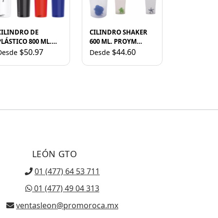
CILINDRO DE
CILINDRO SHAKER
PLÁSTICO 800 ML.
600 ML. PROYM
ZENDA A2466 ROJO
A2652 AZUL
$50.97
$44.60
Desde
Desde
LEÓN GTO
01 (477) 64 53 711
01 (477) 49 04 313
ventasleon@promoroca.mx