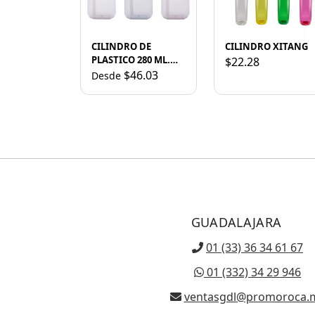
CILINDRO DE
CILINDRO XITANG
PLASTICO 280 ML.
$22.28
JUICY A2346 ROSA
$46.03
Desde
GUADALAJARA
01 (33) 36 34 61 67
01 (332) 34 29 946
ventasgdl@promoroca.