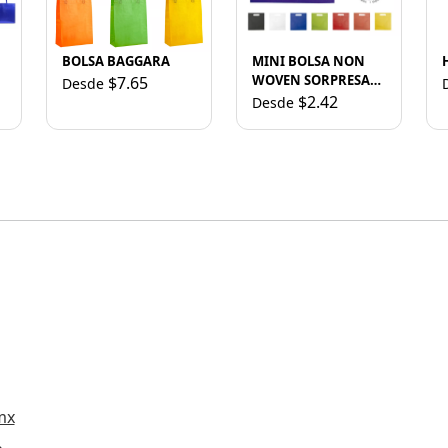
BOLSA BAGGARA
MINI BOLSA NON
WOVEN SORPRESA
$7.65
Desde
M
A2951 NEGRO
$2.42
Desde
mx