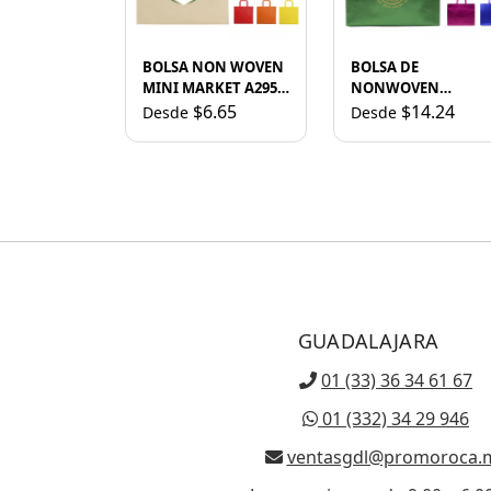
BOLSA NON WOVEN
BOLSA DE
MINI MARKET A2953
NONWOVEN
NEGRO
METALIZADO GLEA
$6.65
$14.24
Desde
Desde
L A3187 VERDE
GUADALAJARA
01 (33) 36 34 61 67
01 (332) 34 29 946
ventasgdl@promoroca.