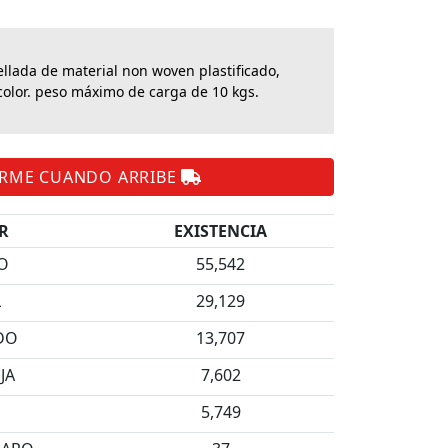
llada de material non woven plastificado,
color. peso máximo de carga de 10 kgs.
ARME CUANDO ARRIBE
R
EXISTENCIA
O
55,542
L
29,129
DO
13,707
JA
7,602
O
5,749