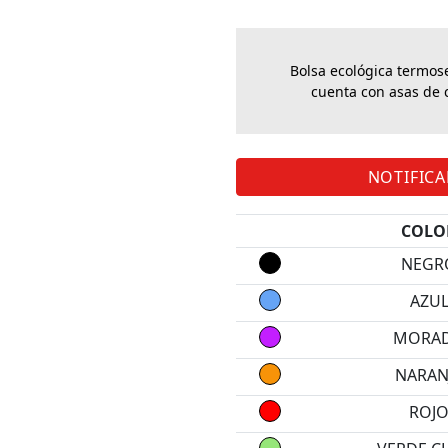
Bolsa ecológica termose
cuenta con asas de 
NOTIFIC
COLO
NEGR
AZU
MORA
NARAN
ROJ