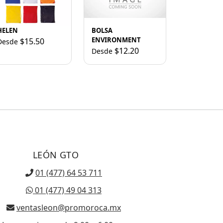
HELEN
BOLSA
ENVIRONMENT
$15.50
Desde
$12.20
Desde
LEÓN GTO
01 (477) 64 53 711
01 (477) 49 04 313
ventasleon@promoroca.mx