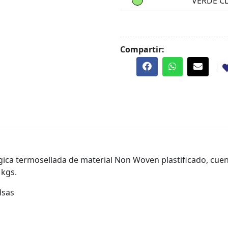
VERDE C
Compartir:
gica termosellada de material Non Woven plastificado, cue
 kgs.
olsas