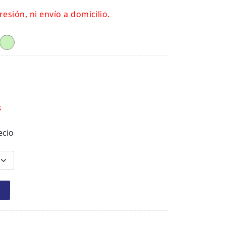
resión, ni envío a domicilio.
s
ecio